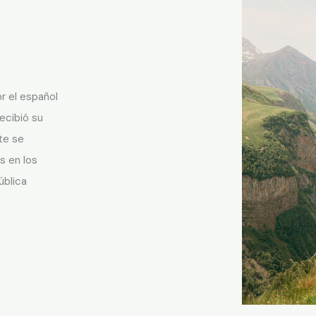
r el español
ecibió su
te se
s en los
ública