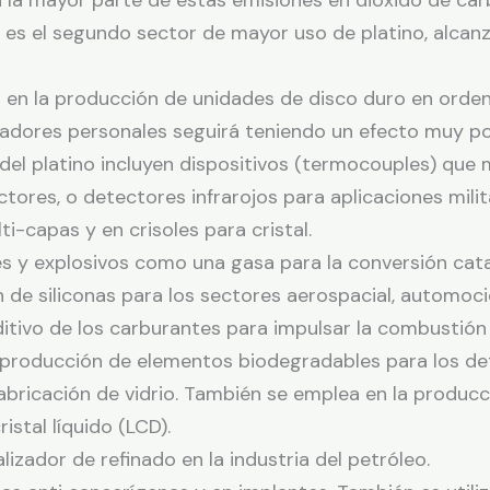
n la mayor parte de estas emisiones en dióxido de ca
 es el segundo sector de mayor uso de platino, alca
usa en la producción de unidades de disco duro en orde
nadores personales seguirá teniendo un efecto muy p
s del platino incluyen dispositivos (termocouples) que
ctores, o detectores infrarojos para aplicaciones mil
-capas y en crisoles para cristal.
ntes y explosivos como una gasa para la conversión cat
ón de siliconas para los sectores aerospacial, automoci
itivo de los carburantes para impulsar la combustión 
a producción de elementos biodegradables para los d
 fabricación de vidrio. También se emplea en la produc
ristal líquido (LCD).
lizador de refinado en la industria del petróleo.